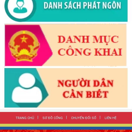
TRANG CHỦ
SƠ ĐỒ CỔNG
CHUYỂN ĐỔI SỐ
LIÊN HỆ