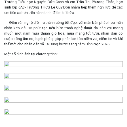
Trường Tiểu học Nguyễn Đức Cảnh và em Trần Thị Phương Thảo, học
sinh lớp 6A3- Trường THCS Lê Quý Đôn nhằm tiếp thêm nghị lực để các
em tiến xa hơn trên hành trình đi tìm tri thức.
Đêm văn nghệ diễn ra thành công tốt đẹp, với màn bắn pháo hoa mãn
nhãn kéo dài 15 phút tạo nên bức tranh nghệ thuật đa sắc với mong
muốn một năm mưa thuận gió hòa, mùa màng tốt tươi, nhân dân có
cuộc sống ấm no, hạnh phúc, góp phần lan tỏa niềm vui, niềm tin và khí
thế mới cho nhân dân xã Ea Bung bước sang năm Bính Ngọ 2026.
Một số hình ảnh tại chương trình: