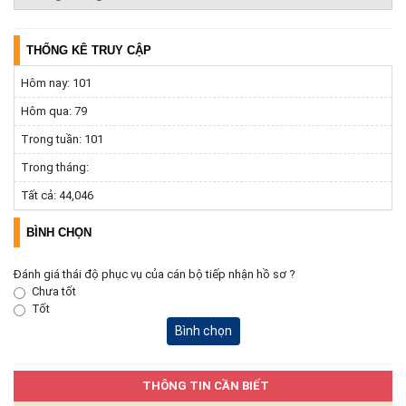
Hưởng ứng Lễ hội Sầu riêng Đắk Lắk năm 2026
(04/08/2026)
THỐNG KÊ TRUY CẬP
UBND xã Ea Bung phát động hưởng ứng Cuộc thi "Gia đình
Hôm nay:
101
chuyển đổi số" tỉnh Đắk Lắk năm 2026
(03/08/2026)
Hôm qua:
79
Trong tuần:
101
Thường trực Đảng ủy xã Ea Bung làm việc với cấp ủy Chi bộ
Trong tháng:
các thôn sau sắp xếp
(30/07/2026)
Tất cả:
44,046
BÌNH CHỌN
Đánh giá thái độ phục vụ của cán bộ tiếp nhận hồ sơ ?
Chưa tốt
Tốt
Bình chọn
THÔNG TIN CẦN BIẾT