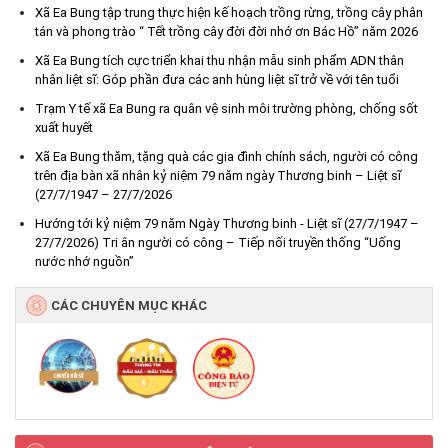
Xã Ea Bung tập trung thực hiện kế hoạch trồng rừng, trồng cây phân
tán và phong trào “ Tết trồng cây đời đời nhớ ơn Bác Hồ” năm 2026
Xã Ea Bung tích cực triển khai thu nhận mẫu sinh phẩm ADN thân
nhân liệt sĩ: Góp phần đưa các anh hùng liệt sĩ trở về với tên tuổi
Trạm Y tế xã Ea Bung ra quân vệ sinh môi trường phòng, chống sốt
xuất huyết
Xã Ea Bung thăm, tặng quà các gia đình chính sách, người có công
trên địa bàn xã nhân kỷ niệm 79 năm ngày Thương binh – Liệt sĩ
(27/7/1947 – 27/7/2026
Hướng tới kỷ niệm 79 năm Ngày Thương binh - Liệt sĩ (27/7/1947 –
Hưởng ứng cao điểm tuần lễ truyền thông Lễ hội Sầu riêng Đắk
27/7/2026) Tri ân người có công – Tiếp nối truyền thống “Uống
Lắk 2026
nước nhớ nguồn”
(07/08/2026)
CÁC CHUYÊN MỤC KHÁC
Xã Ea Bung tổ chức Lễ mít tinh phát động hưởng ứng Ngày An
ninh mạng Việt Nam năm 2026
(06/08/2026)
UBND xã Ea Bung thông báo về tìm chủ sở hữu cá thể động vật
hoang dã