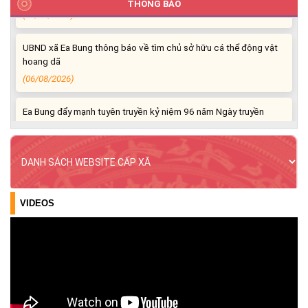
THÔNG BÁO
(06/08/2026)
UBND xã Ea Bung thông báo về tìm chủ sở hữu cá thể động vật
hoang dã
(06/08/2026)
Ea Bung đẩy mạnh tuyên truyền kỷ niệm 96 năm Ngày truyền
thống ngành Tuyên giáo của Đảng (01/8/1930 – 01/8/2026)
(04/08/2026)
Ea Bung tăng cường tuyên truyền chủ động ứng phó với mưa
lớn, lốc, sét và các loại hình thiên tai
(04/08/2026)
VIDEOS
UBND xã Ea Bung tăng cường công tác phòng, chống thiên tai
năm 2026
(04/08/2026)
Hưởng ứng Lễ hội Sầu riêng Đắk Lắk năm 2026