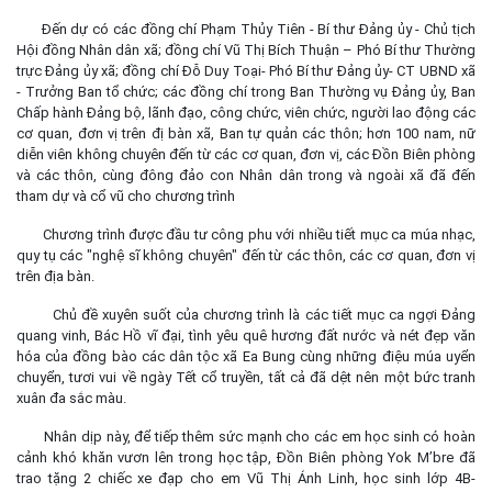
Đến dự có các đồng chí Phạm Thủy Tiên - Bí thư Đảng ủy - Chủ tịch
Hội đồng Nhân dân xã; đồng chí Vũ Thị Bích Thuận – Phó Bí thư Thường
trực Đảng ủy xã; đồng chí Đỗ Duy Toại- Phó Bí thư Đảng ủy- CT UBND xã
- Trưởng Ban tổ chức; các đồng chí trong Ban Thường vụ Đảng ủy, Ban
Chấp hành Đảng bộ, lãnh đạo, công chức, viên chức, người lao động các
cơ quan, đơn vị trên đị bàn xã, Ban tự quản các thôn; hơn 100 nam, nữ
diễn viên không chuyên đến từ các cơ quan, đơn vị, các Đồn Biên phòng
và các thôn, cùng đông đảo con Nhân dân trong và ngoài xã đã đến
tham dự và cổ vũ cho chương trình
Chương trình được đầu tư công phu với nhiều tiết mục ca múa nhạc,
quy tụ các "nghệ sĩ không chuyên" đến từ các thôn, các cơ quan, đơn vị
trên địa bàn.
Chủ đề xuyên suốt của chương trình là các tiết mục ca ngợi Đảng
quang vinh, Bác Hồ vĩ đại, tình yêu quê hương đất nước và nét đẹp văn
hóa của đồng bào các dân tộc xã Ea Bung cùng những điệu múa uyển
chuyển, tươi vui về ngày Tết cổ truyền, tất cả đã dệt nên một bức tranh
xuân đa sắc màu.
Nhân dịp này, để tiếp thêm sức mạnh cho các em học sinh có hoàn
cảnh khó khăn vươn lên trong học tập, Đồn Biên phòng Yok M’bre đã
trao tặng 2 chiếc xe đạp cho em Vũ Thị Ánh Linh, học sinh lớp 4B-