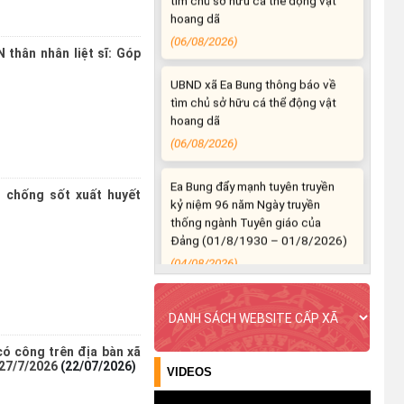
(06/08/2026)
UBND xã Ea Bung thông báo về
 thân nhân liệt sĩ: Góp
tìm chủ sở hữu cá thể động vật
hoang dã
(06/08/2026)
Ea Bung đẩy mạnh tuyên truyền
kỷ niệm 96 năm Ngày truyền
thống ngành Tuyên giáo của
 chống sốt xuất huyết
Đảng (01/8/1930 – 01/8/2026)
(04/08/2026)
Ea Bung tăng cường tuyên truyền
chủ động ứng phó với mưa lớn,
lốc, sét và các loại hình thiên tai
(04/08/2026)
có công trên địa bàn xã
 27/7/2026
(22/07/2026)
UBND xã Ea Bung tăng cường
VIDEOS
công tác phòng, chống thiên tai