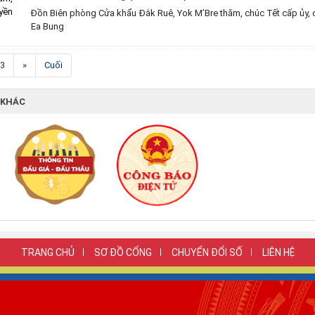
Đồn Biên phòng Cửa khẩu Đắk Ruê, Yok M’Bre thăm, chúc Tết cấp ủy, 
Ea Bung
3
»
Cuối
 KHÁC
TRANG CHỦ
SƠ ĐỒ CỔNG
CHUYỂN ĐỔI SỐ
LIÊN HỆ