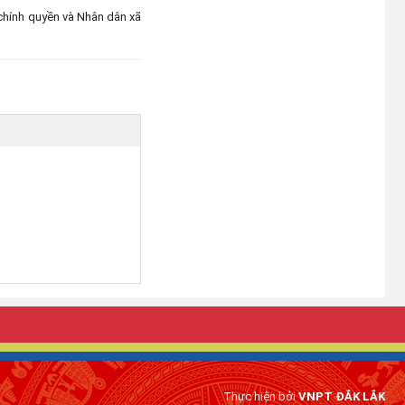
chính quyền và Nhân dân xã
chuyển đổi số" tỉnh Đắk Lắk năm
2026
(03/08/2026)
Thường trực Đảng ủy xã Ea Bung
làm việc với cấp ủy Chi bộ các
thôn sau sắp xếp
(30/07/2026)
Thực hiện bởi
VNPT ĐẮK LẮK