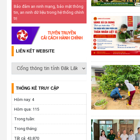
Bảo đảm an ninh mạng, bảo mật thông
tin, an ninh dữ liệu trong hệ thống chính
trị
LIÊN KẾT WEBSITE
THỐNG KÊ TRUY CẬP
Hôm nay:
4
Hôm qua:
115
Trong tuần:
Trong tháng:
Tất cả:
43,870