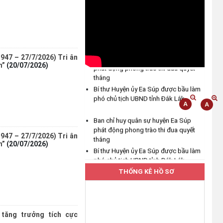
năm 2026
(04/08/2026)
Hưởng ứng Lễ hội Sầu riêng Đắk
Lắk năm 2026
Ban chỉ huy quân sự huyện Ea Súp
947 – 27/7/2026) Tri ân
(04/08/2026)
phát động phong trào thi đua quyết
n”
(20/07/2026)
thắng
UBND xã Ea Bung phát động
Bí thư Huyện ủy Ea Súp được bầu làm
hưởng ứng Cuộc thi "Gia đình
phó chủ tịch UBND tỉnh Đắk Lắk
chuyển đổi số" tỉnh Đắk Lắk năm
2026
Ban chỉ huy quân sự huyện Ea Súp
phát động phong trào thi đua quyết
(03/08/2026)
thắng
947 – 27/7/2026) Tri ân
n”
(20/07/2026)
Bí thư Huyện ủy Ea Súp được bầu làm
Thường trực Đảng ủy xã Ea Bung
phó chủ tịch UBND tỉnh Đắk Lắk
làm việc với cấp ủy Chi bộ các
thôn sau sắp xếp
THỐNG KÊ HỒ SƠ
(30/07/2026)
Hưởng ứng cao điểm tuần lễ
 tăng trưởng tích cực
truyền thông Lễ hội Sầu riêng