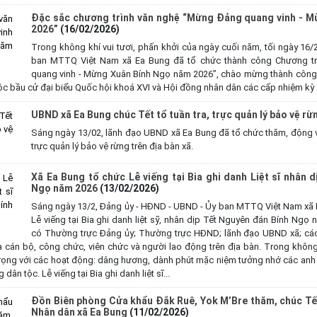
Đặc sắc chương trình văn nghệ “Mừng Đảng quang vinh - 
2026”
(16/02/2026)
Trong không khí vui tươi, phấn khởi của ngày cuối năm, tối ngày 
ban MTTQ Việt Nam xã Ea Bung đã tổ chức thành công Chương t
quang vinh - Mừng Xuân Bính Ngọ năm 2026”, chào mừng thành công 
ộc bầu cử đại biểu Quốc hội khoá XVI và Hội đồng nhân dân các cấp nhiệm kỳ
UBND xã Ea Bung chúc Tết tổ tuần tra, trực quản lý bảo vệ rừ
Sáng ngày 13/02, lãnh đạo UBND xã Ea Bung đã tổ chức thăm, động viê
trực quản lý bảo vệ rừng trên địa bàn xã.
Xã Ea Bung tổ chức Lễ viếng tại Bia ghi danh Liệt sĩ nhân 
Ngọ năm 2026
(13/02/2026)
Sáng ngày 13/2, Đảng ủy - HĐND - UBND - Ủy ban MTTQ Việt Nam xã 
Lễ viếng tại Bia ghi danh liệt sỹ, nhân dịp Tết Nguyên đán Bính Ngọ
có Thường trực Đảng ủy; Thường trực HĐND; lãnh đạo UBND xã; các 
 cán bộ, công chức, viên chức và người lao động trên địa bàn. Trong không
g trọng với các hoạt động: dâng hương, dành phút mặc niệm tưởng nhớ các anh hù
dân tộc. Lễ viếng tại Bia ghi danh liệt sĩ...
Đồn Biên phòng Cửa khẩu Đắk Ruê, Yok M’Bre thăm, chúc Tết
Nhân dân xã Ea Bung
(11/02/2026)