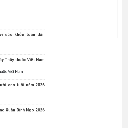
Đắk Lắk 2026
(07/08/2026)
Xã Ea Bung tổ chức Lễ mít tinh
phát động hưởng ứng Ngày An
vì sức khỏe toàn dân
ninh mạng Việt Nam năm 2026
(06/08/2026)
UBND xã Ea Bung thông báo về
ày Thầy thuốc Việt Nam
tìm chủ sở hữu cá thể động vật
hoang dã
huốc Việt Nam
(06/08/2026)
ười cao tuổi năm 2026
UBND xã Ea Bung thông báo về
tìm chủ sở hữu cá thể động vật
hoang dã
(06/08/2026)
ng Xuân Bính Ngọ 2026
Ea Bung đẩy mạnh tuyên truyền
kỷ niệm 96 năm Ngày truyền