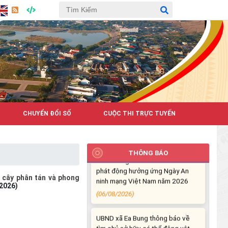
Hưởng ứng cao điểm tuần lễ
truyền thông Lễ hội Sầu riêng
Đắk Lắk 2026
CHUYỂN ĐỔI SỐ
CUỘC THI TRỰC TUYẾN
(07/08/2026)
Xã Ea Bung tổ chức Lễ mít tinh
phát động hưởng ứng Ngày An
THÔNG BÁO
ninh mạng Việt Nam năm 2026
(06/08/2026)
g cây phân tán và phong
2026)
UBND xã Ea Bung thông báo về
tìm chủ sở hữu cá thể động vật
hoang dã