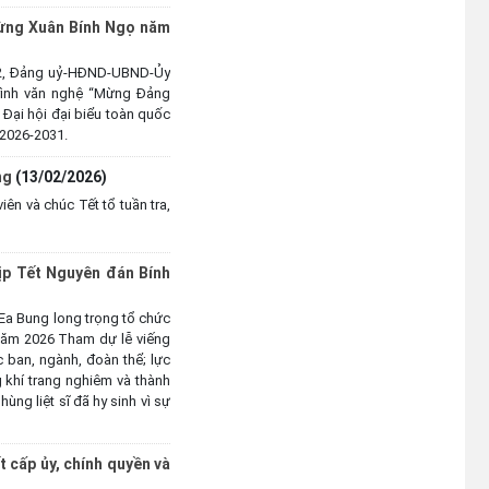
thống ngành Tuyên giáo của
Mừng Xuân Bính Ngọ năm
Đảng (01/8/1930 – 01/8/2026)
(04/08/2026)
16/2, Đảng uỷ-HĐND-UBND-Ủy
rình văn nghệ “Mừng Đảng
Đại hội đại biểu toàn quốc
Ea Bung tăng cường tuyên truyền
 2026-2031.
chủ động ứng phó với mưa lớn,
lốc, sét và các loại hình thiên tai
ng
(13/02/2026)
(04/08/2026)
n và chúc Tết tổ tuần tra,
UBND xã Ea Bung tăng cường
công tác phòng, chống thiên tai
dịp Tết Nguyên đán Bính
năm 2026
(04/08/2026)
Ea Bung long trọng tổ chức
 năm 2026 Tham dự lễ viếng
ban, ngành, đoàn thể; lực
Hưởng ứng Lễ hội Sầu riêng Đắk
 khí trang nghiêm và thành
Lắk năm 2026
ng liệt sĩ đã hy sinh vì sự
(04/08/2026)
 cấp ủy, chính quyền và
UBND xã Ea Bung phát động
hưởng ứng Cuộc thi "Gia đình