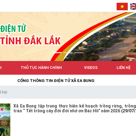
H
THỦ TỤC HÀNH CHÍNH
VIDEOS
LIÊN HỆ
NG THÔNG TIN ĐIỆN TỬ XÃ EA BUNG
 hội
Xã Ea Bung tập trung thực hiện kế hoạch trồng rừng, trồn
trào “ Tết trồng cây đời đời nhớ ơn Bác Hồ” năm 2026
(29/07/