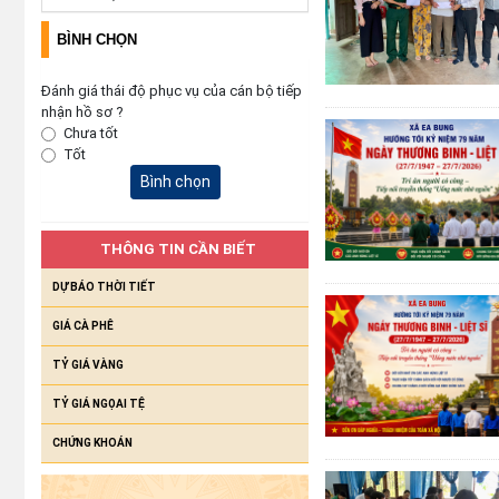
BÌNH CHỌN
Đánh giá thái độ phục vụ của cán bộ tiếp
nhận hồ sơ ?
Chưa tốt
Tốt
Bình chọn
THÔNG TIN CẦN BIẾT
DỰ BÁO THỜI TIẾT
GIÁ CÀ PHÊ
TỶ GIÁ VÀNG
TỶ GIÁ NGỌAI TỆ
CHỨNG KHOÁN