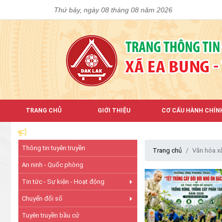
Thứ bảy, ngày 08 tháng 08 năm 2026
TRANG CHỦ
GIỚI THIỆU
CƠ CẤU HÀNH CHÍN
CỔ
Thông tin tuyên truyền
Trang chủ
Văn hóa xã
An ninh - Quốc phòng
Tin tức - Sự kiện - Hoạt động
Chuyển đổi số
Tuyên truyền bầu cử