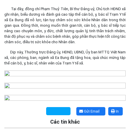
Tại đây, đồng chí Phạm Thuỷ Tiên, Bí thư Đảng uỷ, Chủ tịch HĐND xã
ghi nhận, biểu dương và đánh giá cao tập thể cán bộ, y, bác sĩ Trạm Y tế
xã Ea Bung đã nỗ lực, tận tụy chăm sóc sức khỏe Nhân dân trong thời
gian qua. Đồng thời, mong muốn thời gian tới, cán bộ, y, bác sĩ tiếp tục
nâng cao chuyên môn, y đức, chất lượng quản lý, tinh thần trách nhiệm,
thái độ phục vụ và chăm sóc bệnh nhân, góp phần thực hiện tốt công tác
chăm sóc, điều trị sức khỏe cho Nhân dân.
Dịp này, Thường trực Đảng ủy, HĐND, UBND, Ủy ban MTTQ Việt Nam
xã, các phòng, ban, ngành xã Ea Bung đã tặng hoa, quà chúc mừng tập
thể cán bộ, y, bác sĩ, nhân viên của Trạm Y tế xã.
Gửi Email
In
Các tin khác