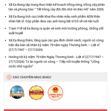
Xã Ea Bung tập trung thực hiện kế hoạch trồng rừng, trồng cây phân
tán và phong trào “ Tết trồng cây đời đời nhớ ơn Bác Hồ” năm 2026
Xã Ea Bung tích cực triển khai thu nhận mẫu sinh phẩm ADN thân
nhân liệt sĩ: Góp phần đưa các anh hùng liệt sĩ trở về với tên tuổi
Trạm Y tế xã Ea Bung ra quân vệ sinh môi trường phòng, chống sốt
xuất huyết
Xã Ea Bung thăm, tặng quà các gia đình chính sách, người có công
trên địa bàn xã nhân kỷ niệm 79 năm ngày Thương binh – Liệt sĩ
(27/7/1947 – 27/7/2026
Hướng tới kỷ niệm 79 năm Ngày Thương binh - Liệt sĩ (27/7/1947 –
Hưởng ứng cao điểm tuần lễ truyền thông Lễ hội Sầu riêng Đắk
27/7/2026) Tri ân người có công – Tiếp nối truyền thống “Uống
Lắk 2026
nước nhớ nguồn”
(07/08/2026)
CÁC CHUYÊN MỤC KHÁC
Xã Ea Bung tổ chức Lễ mít tinh phát động hưởng ứng Ngày An
ninh mạng Việt Nam năm 2026
(06/08/2026)
UBND xã Ea Bung thông báo về tìm chủ sở hữu cá thể động vật
hoang dã