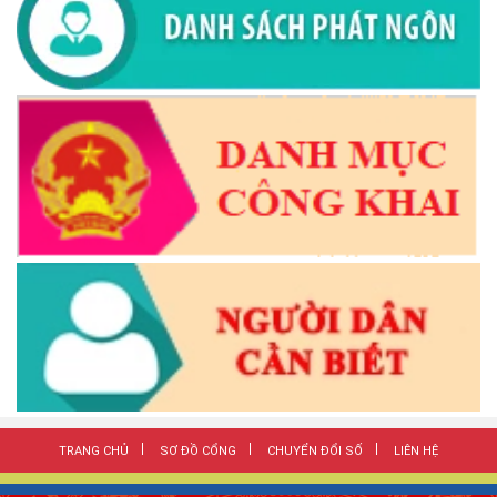
TRANG CHỦ
SƠ ĐỒ CỔNG
CHUYỂN ĐỔI SỐ
LIÊN HỆ