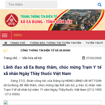
MENU
TRANG CHỦ
THÔNG BÁO, THÔNG TIN TUYÊN TRUYỀN
TUYÊN TRUYỀN
CỔNG THÔNG TIN ĐIỆN TỬ XÃ EA BUNG
Trang chủ
Văn hóa xã hội
27/02/2026
Lãnh đạo xã Ea Bung thăm, chúc mừng Trạm Y tế
xã nhân Ngày Thầy thuốc Việt Nam
Sáng 27/2, đoàn công tác của Đảng ủy-HĐND-UBND-UB MTTQVN
xã Ea Bung đã đến thăm, chúc mừng tập thể cán bộ, y, bác sĩ, nhân viên
Trạm Y tế xã nhân kỷ niệm 71 năm Ngày Thầy thuốc Việt Nam (27-2-1955
- 27-2-2026).