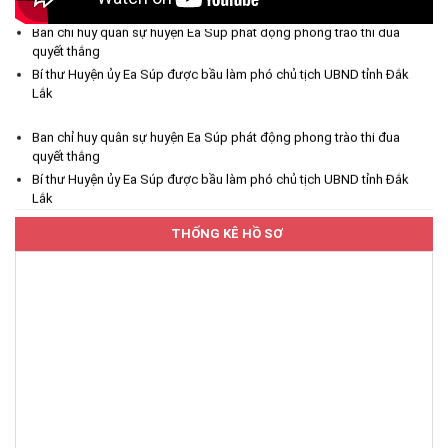
(04/08/2026)
Ban chỉ huy quân sự huyện Ea Súp phát động phong trào thi đua
quyết thắng
UBND xã Ea Bung phát động hưởng ứng Cuộc thi "Gia đình
Bí thư Huyện ủy Ea Súp được bầu làm phó chủ tịch UBND tỉnh Đắk
chuyển đổi số" tỉnh Đắk Lắk năm 2026
Lắk
(03/08/2026)
Ban chỉ huy quân sự huyện Ea Súp phát động phong trào thi đua
quyết thắng
Thường trực Đảng ủy xã Ea Bung làm việc với cấp ủy Chi bộ
Bí thư Huyện ủy Ea Súp được bầu làm phó chủ tịch UBND tỉnh Đắk
các thôn sau sắp xếp
Lắk
(30/07/2026)
THỐNG KÊ HỒ SƠ
Hưởng ứng cao điểm tuần lễ truyền thông Lễ hội Sầu riêng Đắk
Lắk 2026
(07/08/2026)
Xã Ea Bung tổ chức Lễ mít tinh phát động hưởng ứng Ngày An
ninh mạng Việt Nam năm 2026
(06/08/2026)
UBND xã Ea Bung thông báo về tìm chủ sở hữu cá thể động vật