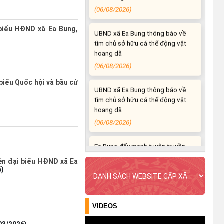
UBND xã Ea Bung thông báo về
tìm chủ sở hữu cá thể động vật
 biểu HĐND xã Ea Bung,
hoang dã
(06/08/2026)
UBND xã Ea Bung thông báo về
 biểu Quốc hội và bầu cử
tìm chủ sở hữu cá thể động vật
hoang dã
(06/08/2026)
Ea Bung đẩy mạnh tuyên truyền
kỷ niệm 96 năm Ngày truyền
thống ngành Tuyên giáo của
iên đại biểu HĐND xã Ea
Đảng (01/8/1930 – 01/8/2026)
6)
(04/08/2026)
Ea Bung tăng cường tuyên truyền
VIDEOS
chủ động ứng phó với mưa lớn,
lốc, sét và các loại hình thiên tai