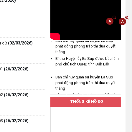
03/2026)
(04/08/2026)
UBND xã Ea Bung tăng cường
công tác phòng, chống thiên tai
năm 2026
(04/08/2026)
Ban chỉ huy quân sự huyện Ea Súp
u cử
(02/03/2026)
phát động phong trào thi đua quyết
thắng
Hưởng ứng Lễ hội Sầu riêng Đắk
Bí thư Huyện ủy Ea Súp được bầu làm
Lắk năm 2026
phó chủ tịch UBND tỉnh Đắk Lắk
(04/08/2026)
01
(26/02/2026)
Ban chỉ huy quân sự huyện Ea Súp
UBND xã Ea Bung phát động
phát động phong trào thi đua quyết
hưởng ứng Cuộc thi "Gia đình
thắng
chuyển đổi số" tỉnh Đắk Lắk năm
Bí thư Huyện ủy Ea Súp được bầu làm
02
(26/02/2026)
2026
phó chủ tịch UBND tỉnh Đắk Lắk
THỐNG KÊ HỒ SƠ
(03/08/2026)
Thường trực Đảng ủy xã Ea Bung
03
(26/02/2026)
làm việc với cấp ủy Chi bộ các
thôn sau sắp xếp