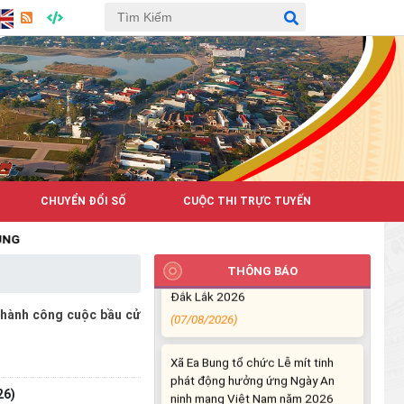
CHUYỂN ĐỔI SỐ
CUỘC THI TRỰC TUYẾN
Hưởng ứng cao điểm tuần lễ
truyền thông Lễ hội Sầu riêng
Đắk Lắk 2026
THÔNG BÁO
(07/08/2026)
thành công cuộc bầu cử
Xã Ea Bung tổ chức Lễ mít tinh
phát động hưởng ứng Ngày An
ninh mạng Việt Nam năm 2026
26)
(06/08/2026)