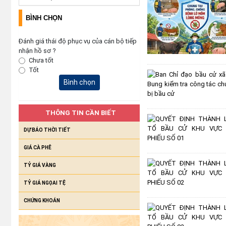
BÌNH CHỌN
Đánh giá thái độ phục vụ của cán bộ tiếp
nhận hồ sơ ?
Chưa tốt
Tốt
Bình chọn
THÔNG TIN CẦN BIẾT
DỰ BÁO THỜI TIẾT
GIÁ CÀ PHÊ
TỶ GIÁ VÀNG
TỶ GIÁ NGỌAI TỆ
CHỨNG KHOÁN