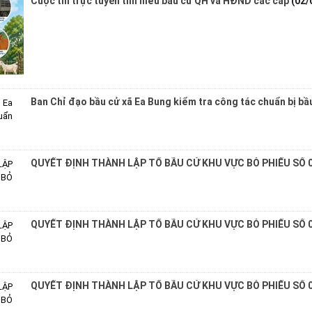
Cuộc thi trực tuyến tìm hiểu bầu cử QH và HĐND các cấp
(02/
Ban Chỉ đạo bầu cử xã Ea Bung kiểm tra công tác chuẩn bị bầ
QUYẾT ĐỊNH THÀNH LẬP TỔ BẦU CỬ KHU VỰC BỎ PHIẾU SỐ 
QUYẾT ĐỊNH THÀNH LẬP TỔ BẦU CỬ KHU VỰC BỎ PHIẾU SỐ 
QUYẾT ĐỊNH THÀNH LẬP TỔ BẦU CỬ KHU VỰC BỎ PHIẾU SỐ 