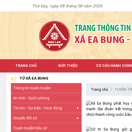
Thứ bảy, ngày 08 tháng 08 năm 2026
TRANG CHỦ
GIỚI THIỆU
CƠ CẤU HÀNH CHÍN
N TỬ XÃ EA BUNG
Thông tin tuyên truyền
Trang chủ
TUYÊN TR
An ninh - Quốc phòng
Tin tức - Sự kiện - Hoạt động
Chuyển đổi số
Tuyên truyền bầu cử