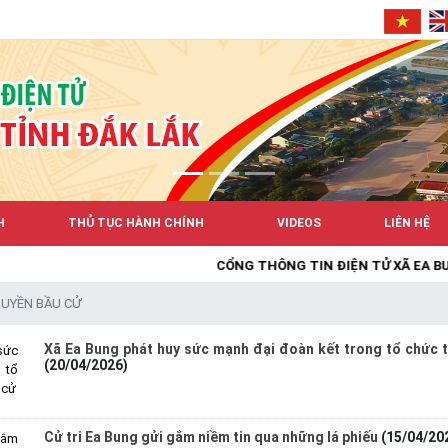
H
THỦ TỤC HÀNH CHÍNH
VIDEOS
LIÊN HỆ
CỔNG THÔNG TIN ĐIỆN TỬ XÃ EA BUNG
UYỀN BẦU CỬ
Xã Ea Bung phát huy sức mạnh đại đoàn kết trong tổ chức 
(20/04/2026)
Cử tri Ea Bung gửi gắm niềm tin qua những lá phiếu
(15/04/20