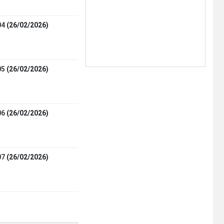
(30/07/2026)
04
(26/02/2026)
Hưởng ứng cao điểm tuần lễ
truyền thông Lễ hội Sầu riêng
Đắk Lắk 2026
(07/08/2026)
05
(26/02/2026)
Xã Ea Bung tổ chức Lễ mít tinh
phát động hưởng ứng Ngày An
ninh mạng Việt Nam năm 2026
06
(26/02/2026)
(06/08/2026)
UBND xã Ea Bung thông báo về
07
(26/02/2026)
tìm chủ sở hữu cá thể động vật
hoang dã
(06/08/2026)
UBND xã Ea Bung thông báo về
tìm chủ sở hữu cá thể động vật