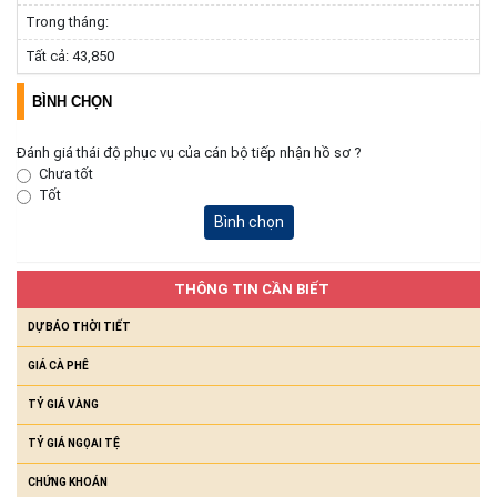
các thôn sau sắp xếp
Trong tháng:
(30/07/2026)
Tất cả:
43,850
BÌNH CHỌN
Đánh giá thái độ phục vụ của cán bộ tiếp nhận hồ sơ ?
Chưa tốt
Tốt
Bình chọn
THÔNG TIN CẦN BIẾT
DỰ BÁO THỜI TIẾT
GIÁ CÀ PHÊ
TỶ GIÁ VÀNG
TỶ GIÁ NGỌAI TỆ
CHỨNG KHOÁN