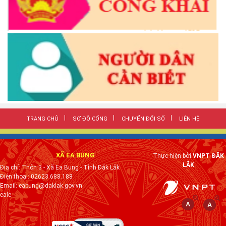
TRANG CHỦ
SƠ ĐỒ CỔNG
CHUYỂN ĐỔI SỐ
LIÊN HỆ
XÃ EA BUNG
Thực hiện bởi
VNPT ĐẮK
LẮK
Địa chỉ: Thôn 3 - Xã Ea Bung - Tỉnh Đăk Lăk
Điện thoại: 02623.688.188
Email: eabung@daklak.gov.vn
eale