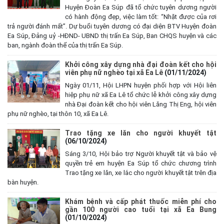
Huyện Đoàn Ea Súp đã tổ chức tuyên dương người
có hành động đẹp, việc làm tốt: “Nhặt được của rơi
trả người đánh mất”. Dự buổi tuyên dương có đại diện BTV Huyện đoàn
Ea Súp, Đảng uỷ -HĐND- UBND thị trấn Ea Súp, Ban CHQS huyện và các
ban, ngành đoàn thể của thị trấn Ea Súp.
Khởi công xây dựng nhà đại đoàn kết cho hội
viên phụ nữ nghèo tại xã Ea Lê
(01/11/2024)
Ngày 01/11, Hội LHPN huyện phối hợp với Hội liên
hiệp phụ nữ xã Ea Lê tổ chức lễ khởi công xây dựng
nhà Đại đoàn kết cho hội viên Lăng Thị Eng, hội viên
phụ nữ nghèo, tại thôn 10, xã Ea Lê.
Trao tặng xe lăn cho người khuyết tật
(06/10/2024)
Sáng 3/10, Hội bảo trợ Người khuyết tật và bảo vệ
quyền trẻ em huyện Ea Súp tổ chức chương trình
Trao tặng xe lăn, xe lắc cho người khuyết tật trên địa
bàn huyện.
Khám bệnh và cấp phát thuốc miễn phí cho
gần 100 người cao tuổi tại xã Ea Bung
(01/10/2024)