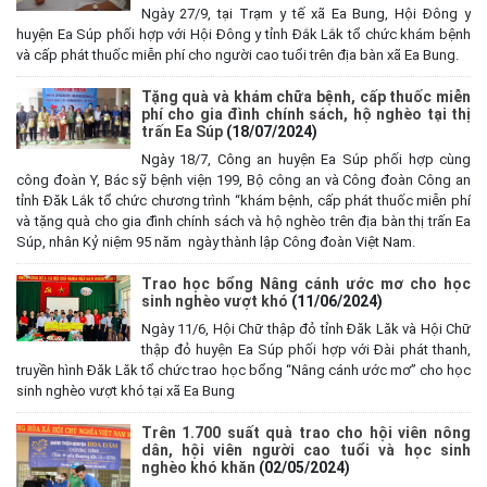
Ngày 27/9, tại Trạm y tế xã Ea Bung, Hội Đông y
huyện Ea Súp phối hợp với Hội Đông y tỉnh Đắk Lắk tổ chức khám bệnh
và cấp phát thuốc miễn phí cho người cao tuổi trên địa bàn xã Ea Bung.
Tặng quà và khám chữa bệnh, cấp thuốc miễn
phí cho gia đình chính sách, hộ nghèo tại thị
trấn Ea Súp
(18/07/2024)
Ngày 18/7, Công an huyện Ea Súp phối hợp cùng
công đoàn Y, Bác sỹ bệnh viện 199, Bộ công an và Công đoàn Công an
tỉnh Đăk Lắk tổ chức chương trình “khám bệnh, cấp phát thuốc miễn phí
và tặng quà cho gia đình chính sách và hộ nghèo trên địa bàn thị trấn Ea
Súp, nhân Kỷ niệm 95 năm ngày thành lập Công đoàn Việt Nam.
Trao học bổng Nâng cánh ước mơ cho học
sinh nghèo vượt khó
(11/06/2024)
Ngày 11/6, Hội Chữ thập đỏ tỉnh Đăk Lăk và Hội Chữ
thập đỏ huyện Ea Súp phối hợp với Đài phát thanh,
truyền hình Đăk Lăk tổ chức trao học bổng “Nâng cánh ước mơ” cho học
sinh nghèo vượt khó tại xã Ea Bung
Trên 1.700 suất quà trao cho hội viên nông
dân, hội viên người cao tuổi và học sinh
nghèo khó khăn
(02/05/2024)