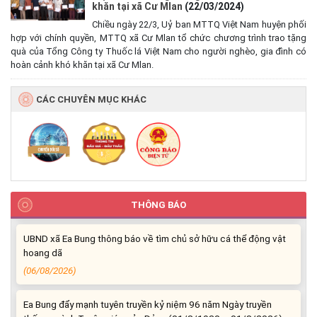
khăn tại xã Cư Mlan
(22/03/2024)
Chiều ngày 22/3, Uỷ ban MTTQ Việt Nam huyện phối
Hưởng ứng cao điểm tuần lễ truyền thông Lễ hội Sầu riêng Đắk
hợp với chính quyền, MTTQ xã Cư Mlan tổ chức chương trình trao tặng
Lắk 2026
quà của Tổng Công ty Thuốc lá Việt Nam cho người nghèo, gia đình có
(07/08/2026)
hoàn cảnh khó khăn tại xã Cư Mlan.
Xã Ea Bung tổ chức Lễ mít tinh phát động hưởng ứng Ngày An
CÁC CHUYÊN MỤC KHÁC
ninh mạng Việt Nam năm 2026
(06/08/2026)
UBND xã Ea Bung thông báo về tìm chủ sở hữu cá thể động vật
hoang dã
(06/08/2026)
THÔNG BÁO
UBND xã Ea Bung thông báo về tìm chủ sở hữu cá thể động vật
hoang dã
(06/08/2026)
Ea Bung đẩy mạnh tuyên truyền kỷ niệm 96 năm Ngày truyền
thống ngành Tuyên giáo của Đảng (01/8/1930 – 01/8/2026)