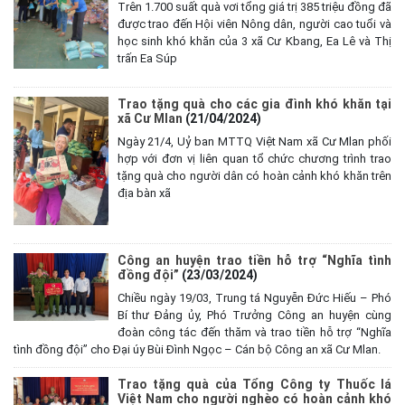
Trên 1.700 suất quà vơi tổng giá trị 385 triệu đồng đã
được trao đến Hội viên Nông dân, người cao tuổi và
học sinh khó khăn của 3 xã Cư Kbang, Ea Lê và Thị
trấn Ea Súp
Trao tặng quà cho các gia đình khó khăn tại
xã Cư Mlan
(21/04/2024)
Ngày 21/4, Uỷ ban MTTQ Việt Nam xã Cư Mlan phối
hợp với đơn vị liên quan tổ chức chương trình trao
tặng quà cho người dân có hoàn cảnh khó khăn trên
địa bàn xã
Công an huyện trao tiền hỗ trợ “Nghĩa tình
đồng đội”
(23/03/2024)
Chiều ngày 19/03, Trung tá Nguyễn Đức Hiếu – Phó
Bí thư Đảng ủy, Phó Trưởng Công an huyện cùng
đoàn công tác đến thăm và trao tiền hỗ trợ “Nghĩa
tình đồng đội” cho Đại úy Bùi Đình Ngọc – Cán bộ Công an xã Cư Mlan.
Trao tặng quà của Tổng Công ty Thuốc lá
Việt Nam cho người nghèo có hoàn cảnh khó