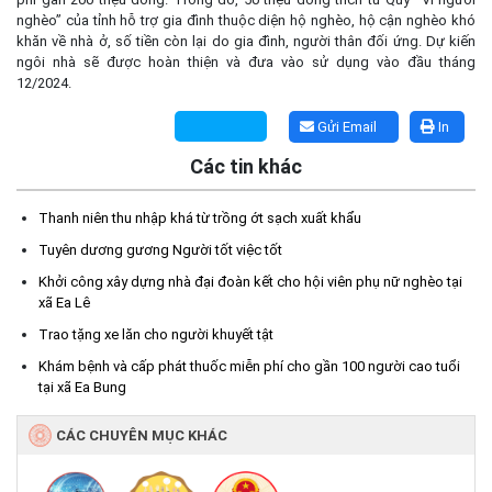
nghèo” của tỉnh hỗ trợ gia đình thuộc diện hộ nghèo, hộ cận nghèo khó
khăn về nhà ở, số tiền còn lại do gia đình, người thân đối ứng. Dự kiến
ngôi nhà sẽ được hoàn thiện và đưa vào sử dụng vào đầu tháng
12/2024.
Gửi Email
In
Các tin khác
Thanh niên thu nhập khá từ trồng ớt sạch xuất khẩu
Tuyên dương gương Người tốt việc tốt
Sẵn sàng chào đón lễ hội sầu riêng năm 2026
Khởi công xây dựng nhà đại đoàn kết cho hội viên phụ nữ nghèo tại
(10/08/2026)
xã Ea Lê
Trao tặng xe lăn cho người khuyết tật
Chung tay giữ gìn môi trường – không vứt, xả rác bừa bãi
Khám bệnh và cấp phát thuốc miễn phí cho gần 100 người cao tuổi
(10/08/2026)
tại xã Ea Bung
Hưởng ứng cao điểm tuần lễ truyền thông Lễ hội Sầu riêng Đắk
CÁC CHUYÊN MỤC KHÁC
Lắk 2026
(07/08/2026)