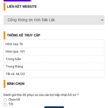
LIÊN KẾT WEBSITE
UBND xã Ea Bung tăng cường công tác phòng, chống thiên tai
năm 2026
(04/08/2026)
Hưởng ứng Lễ hội Sầu riêng Đắk Lắk năm 2026
THỐNG KÊ TRUY CẬP
(04/08/2026)
Hôm nay:
76
Hôm qua:
101
Trong tuần:
Trong tháng:
Tất cả:
44,122
BÌNH CHỌN
Đánh giá thái độ phục vụ của cán bộ tiếp nhận hồ sơ ?
Chưa tốt
Tốt