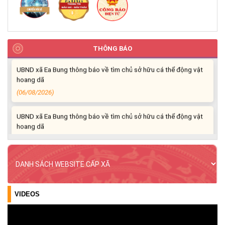
Xã Ea Bung tổ chức Lễ mít tinh phát động hưởng ứng Ngày An
ninh mạng Việt Nam năm 2026
(06/08/2026)
THÔNG BÁO
UBND xã Ea Bung thông báo về tìm chủ sở hữu cá thể động vật
hoang dã
(06/08/2026)
UBND xã Ea Bung thông báo về tìm chủ sở hữu cá thể động vật
hoang dã
(06/08/2026)
Ea Bung đẩy mạnh tuyên truyền kỷ niệm 96 năm Ngày truyền
thống ngành Tuyên giáo của Đảng (01/8/1930 – 01/8/2026)
(04/08/2026)
VIDEOS
Ea Bung tăng cường tuyên truyền chủ động ứng phó với mưa
lớn, lốc, sét và các loại hình thiên tai