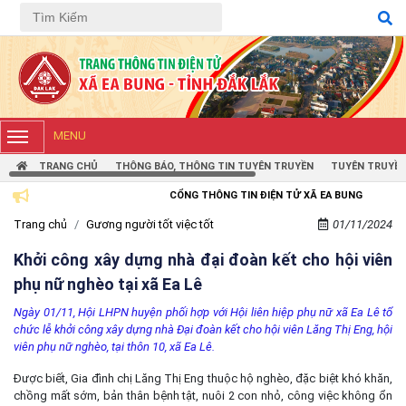
MENU
TRANG CHỦ
THÔNG BÁO, THÔNG TIN TUYÊN TRUYỀN
TUYÊN TRUYỀN
CỔNG THÔNG TIN ĐIỆN TỬ XÃ EA BUNG
Trang chủ
Gương người tốt việc tốt
01/11/2024
Khởi công xây dựng nhà đại đoàn kết cho hội viên
phụ nữ nghèo tại xã Ea Lê
Ngày 01/11, Hội LHPN huyện phối hợp với Hội liên hiệp phụ nữ xã Ea Lê tổ
chức lễ khởi công xây dựng nhà Đại đoàn kết cho hội viên Lăng Thị Eng, hội
viên phụ nữ nghèo, tại thôn 10, xã Ea Lê.
Được biết, Gia đình chị Lăng Thị Eng thuộc hộ nghèo, đặc biệt khó khăn,
chồng mất sớm, bản thân bệnh tật, nuôi 2 con nhỏ, công việc không ổn