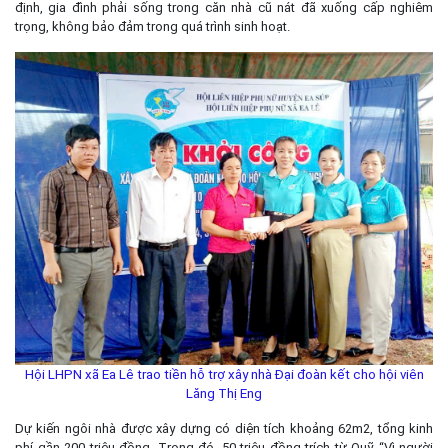
định, gia đình phải sống trong căn nhà cũ nát đã xuống cấp nghiêm
trọng, không bảo đảm trong quá trình sinh hoạt.
Hội LHPN xã Ea Lê trao tiền hỗ trợ xây nhà Đại đoàn kết cho hội viên
Lăng Thị Eng
Dự kiến ngôi nhà được xây dựng có diện tích khoảng 62m2, tổng kinh
phí gần 200 triệu đồng. Trong đó, 50 triệu đồng trích từ Quỹ “Vì người