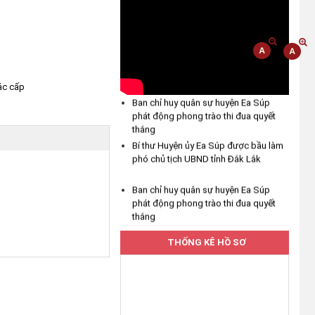
kỷ niệm 96 năm Ngày truyền
thống ngành Tuyên giáo của
Đảng (01/8/1930 – 01/8/2026)
(04/08/2026)
ác cấp
Ea Bung tăng cường tuyên truyền
Ban chỉ huy quân sự huyện Ea Súp
chủ động ứng phó với mưa lớn,
phát động phong trào thi đua quyết
lốc, sét và các loại hình thiên tai
thắng
(04/08/2026)
Bí thư Huyện ủy Ea Súp được bầu làm
phó chủ tịch UBND tỉnh Đắk Lắk
UBND xã Ea Bung tăng cường
công tác phòng, chống thiên tai
Ban chỉ huy quân sự huyện Ea Súp
phát động phong trào thi đua quyết
năm 2026
thắng
(04/08/2026)
Bí thư Huyện ủy Ea Súp được bầu làm
phó chủ tịch UBND tỉnh Đắk Lắk
THỐNG KÊ HỒ SƠ
Hưởng ứng Lễ hội Sầu riêng Đắk
Lắk năm 2026
(04/08/2026)