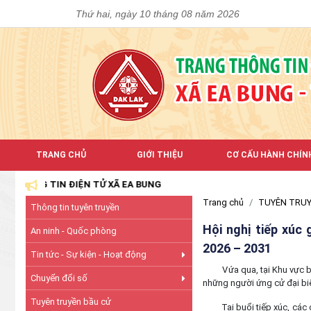
Thứ hai, ngày 10 tháng 08 năm 2026
TRANG CHỦ
GIỚI THIỆU
CƠ CẤU HÀNH CHÍN
G TIN ĐIỆN TỬ XÃ EA BUNG
Trang chủ
TUYÊN TRUY
Thông tin tuyên truyền
Hội nghị tiếp xúc
An ninh - Quốc phòng
2026 – 2031
Tin tức - Sự kiện - Hoạt động
Vứa qua, tại Khu vực bỏ ph
Chuyển đổi số
những người ứng cử đại bi
Tuyên truyền bầu cử
Tại buổi tiếp xúc, các cử