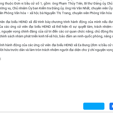
ng thuộc Đơn vị bầu cử số 1, gồm: ông Phạm Thủy Tiên, Bí thư Đảng ủy, Ch
ường vụ, Chủ nhiệm Ủy ban Kiểm tra Đảng ủy; ông Hà Văn Nhất, chuyên viên Ủ
ên Phòng Văn hóa – xã hội; bà Nguyễn Thị Trang, chuyên viên Phòng Văn hóa –
đại biểu HĐND xã đã trình bày chương trình hành động của mình nếu đư
a các ứng cử viên đại biểu HĐND xã thể hiện rõ sự quyết tâm, trách nhiệm c
, nguyện vọng chính đáng của cử tri đến các cơ quan chức năng; chủ động tha
hính sách nhằm phát triển kinh tế-xã hội, bảo đảm an ninh-quốc phòng, nâng
 hành động của các ứng cử viên đại biểu HĐND xã Ea Bung (đơn vị bầu cử số 
 lời hứa trước dân và làm tròn trách nhiệm người đại diện cho ý chí nguyện vọ
: