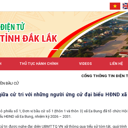
H
THỦ TỤC HÀNH CHÍNH
VIDEOS
LIÊN HỆ
CỔNG THÔNG TIN ĐIỆN TỬ XÃ E
ỀN BẦU CỬ
 giữa cử tri với những người ứng cử đại biểu HĐND xã
iếu số 1, Đơn vị bầu cử số 1 (thôn 1 và thôn 3) xã Ea Bung đã tổ chức Hội ng
ểu HĐND xã Ea Bung, nhiệm kỳ 2026 – 2031.
 tri được nghe đại diện UBMTTQ VN xã thông qua tiểu sử tóm tắt, quá trình