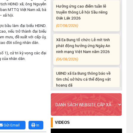
ủ tịch HĐND xã; ông Nguyễn
truyền thông Lễ hội Sầu riêng
y ban MTTQ Việt Nam xã; bà
Đắk Lắk 2026
 xã hội.
(07/08/2026)
ợc bầu làm đại biểu HĐND.
ao, nếu trở thành đại biểu
Xã Ea Bung tổ chức Lễ mít tinh
m mưu, đề xuất với cấp ủy,
phát động hưởng ứng Ngày An
 cao đời sống nhân dân.
ninh mạng Việt Nam năm 2026
(06/08/2026)
1), cử tri kỳ vọng các đại
ng của nhân dân.
UBND xã Ea Bung thông báo về
tìm chủ sở hữu cá thể động vật
hoang dã
(06/08/2026)
UBND xã Ea Bung thông báo về
tìm chủ sở hữu cá thể động vật
hoang dã
(06/08/2026)
VIDEOS
Gửi Email
In
Ea Bung đẩy mạnh tuyên truyền