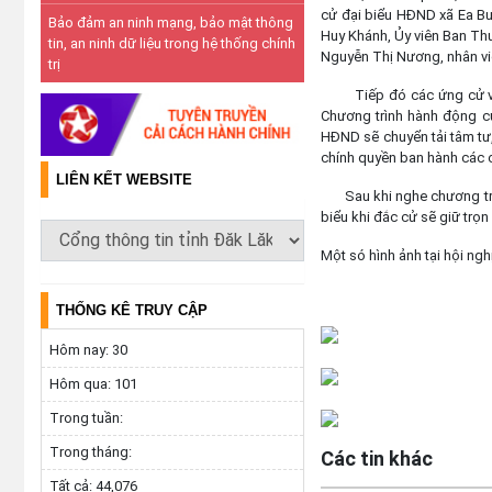
cử đại biểu HĐND xã Ea Bu
Bảo đảm an ninh mạng, bảo mật thông
Huy Khánh, Ủy viên Ban Th
tin, an ninh dữ liệu trong hệ thống chính
Nguyễn Thị Nương, nhân vi
trị
Tiếp đó các ứng cử viên 
Chương trình hành động củ
HĐND sẽ chuyển tải tâm tư
chính quyền ban hành các c
LIÊN KẾT WEBSITE
Sau khi nghe chương trình
biểu khi đắc cử sẽ giữ trọn
Một só hình ảnh tại hội nghị
THỐNG KÊ TRUY CẬP
Hôm nay:
30
Hôm qua:
101
Trong tuần:
Trong tháng:
Các tin khác
Tất cả:
44,076