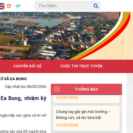
CHUYỂN ĐỔI SỐ
CUỘC THI TRỰC TUYẾN
Sẵn sàng chào đón lễ hội sầu
A BUNG
riêng năm 2026
Cập nhật lúc:
06/03/2026
THÔNG BÁO
(10/08/2026)
 Ea Bung, nhiệm kỳ
Chung tay giữ gìn môi trường –
không vứt, xả rác bừa bãi
hị tiếp xúc giữa cử tri với
(10/08/2026)
Hưởng ứng cao điểm tuần lễ
 công tác của 05 người ứng