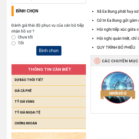
BÌNH CHỌN
Xã Ea Bung phát huy sứ
Cử tri Ea Bung gửi gắm 
Đánh giá thái độ phục vụ của cán bộ tiếp
Hội nghị tiếp xúc giữa 
nhận hồ sơ ?
Chưa tốt
Hội nghị quán triệt, ch
Tốt
QUY TRÌNH BỎ PHIẾU
Bình chọn
CÁC CHUYÊN MỤC
THÔNG TIN CẦN BIẾT
DỰ BÁO THỜI TIẾT
GIÁ CÀ PHÊ
TỶ GIÁ VÀNG
TỶ GIÁ NGỌAI TỆ
CHỨNG KHOÁN