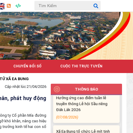
CHUYỂN ĐỔI SỐ
CUỘC THI TRỰC TUYẾN
EA BUNG
Cập nhật lúc:
21/04/2026
THÔNG BÁO
Hưởng ứng cao điểm tuần lễ
truyền thông Lễ hội Sầu riêng
hân, phát huy động
Đắk Lắk 2026
(07/08/2026)
Công ty Cổ phần Mía đường
gỡ khó khăn, nâng cao hiệu
Xã Ea Bung tổ chức Lễ mít tinh
 trưởng kinh tế hai con số
phát động hưởng ứng Ngày An