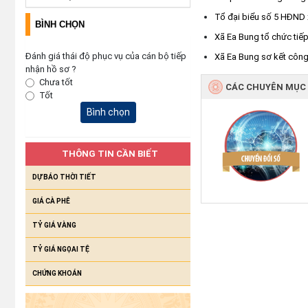
Tổ đại biểu số 5 HĐND xã
BÌNH CHỌN
Xã Ea Bung tổ chức tiếp
Đánh giá thái độ phục vụ của cán bộ tiếp
Xã Ea Bung sơ kết công 
nhận hồ sơ ?
Chưa tốt
CÁC CHUYÊN MỤC
Tốt
Bình chọn
THÔNG TIN CẦN BIẾT
DỰ BÁO THỜI TIẾT
GIÁ CÀ PHÊ
TỶ GIÁ VÀNG
TỶ GIÁ NGỌAI TỆ
CHỨNG KHOÁN