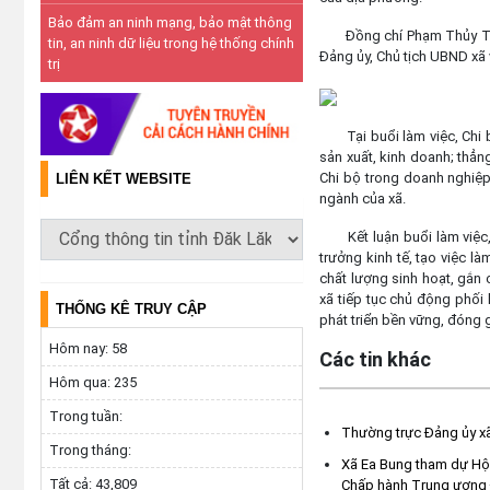
Bảo đảm an ninh mạng, bảo mật thông
Đồng chí Phạm Thủy Tiên, 
tin, an ninh dữ liệu trong hệ thống chính
Đảng ủy, Chủ tịch UBND xã 
trị
Tại buổi làm việc, Chi b
sản xuất, kinh doanh; thẳn
Chi bộ trong doanh nghiệp
LIÊN KẾT WEBSITE
ngành của xã.
Kết luận buổi làm việc, 
trưởng kinh tế, tạo việc l
chất lượng sinh hoạt, gắn 
xã tiếp tục chủ động phối
THỐNG KÊ TRUY CẬP
phát triển bền vững, đóng g
Hôm nay:
58
Các tin khác
Hôm qua:
235
Trong tuần:
Thường trực Đảng ủy xã
Trong tháng:
Xã Ea Bung tham dự Hội 
Tất cả:
43,809
Chấp hành Trung ương