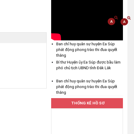
chủ động ứng phó với mưa lớn,
lốc, sét và các loại hình thiên tai
(04/08/2026)
UBND xã Ea Bung tăng cường
công tác phòng, chống thiên tai
Ban chỉ huy quân sự huyện Ea Súp
năm 2026
phát động phong trào thi đua quyết
(04/08/2026)
thắng
Bí thư Huyện ủy Ea Súp được bầu làm
Hưởng ứng Lễ hội Sầu riêng Đắk
phó chủ tịch UBND tỉnh Đắk Lắk
Lắk năm 2026
(04/08/2026)
Ban chỉ huy quân sự huyện Ea Súp
phát động phong trào thi đua quyết
thắng
UBND xã Ea Bung phát động
Bí thư Huyện ủy Ea Súp được bầu làm
hưởng ứng Cuộc thi "Gia đình
THỐNG KÊ HỒ SƠ
phó chủ tịch UBND tỉnh Đắk Lắk
chuyển đổi số" tỉnh Đắk Lắk năm
2026
(03/08/2026)
Thường trực Đảng ủy xã Ea Bung