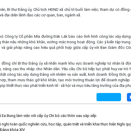
Bí thư Đảng ủy, Chủ tịch HĐND xã chủ trì buổi làm việc; tham dự có đồng c
và đại diện lãnh đạo các cơ quan, ban, ngành xã.
ộ Công ty Cổ phần Mía đường Đắk Lắk báo cáo tình hình công tác xây dựng 
g thắn nêu những khó khăn, vướng mắc trong hoạt động. Các ý kiến tập trung 
 và giải pháp nâng cao hiệu quả phối hợp giữa cấp ủy với Ban Giám đốc Côn
đồng chí Bí thư Đảng ủy xã nhấn mạnh khu vực doanh nghiệp tư nhân là độn
àm, nâng cao thu nhập cho Nhân dân. Yêu cầu Chi bộ tiếp tục phát huy vai trò h
chặt công tác xây dựng Đảng với nhiệm vụ sản xuất, kinh doanh. Đồng thời, g
 hợp, tham mưu tháo gỡ khó khăn, tạo môi trường thuận lợi để doanh nghiệp 
óp thiết thực vào phát triển kinh tế - xã hội và mục tiêu tăng trưởng của địa p
 Ea Bung làm việc với cấp ủy Chi bộ các thôn sau sắp xếp
nghị toàn quốc nghiên cứu, học tập, quán triệt và triển khai thực hiện Nghị qu
 Đảng khóa XIV