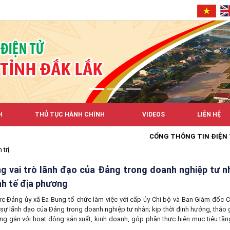
H
THỦ TỤC HÀNH CHÍNH
VIDEOS
LIÊN HỆ
CỔNG THÔNG TIN ĐIỆN TỬ XÃ 
 trị
g vai trò lãnh đạo của Đảng trong doanh nghiệp tư n
nh tế địa phương
ảng ủy xã Ea Bung tổ chức làm việc với cấp ủy Chi bộ và Ban Giám đốc 
ự lãnh đạo của Đảng trong doanh nghiệp tư nhân; kịp thời định hướng, tháo 
g gắn với hoạt động sản xuất, kinh doanh, góp phần thực hiện mục tiêu tăng