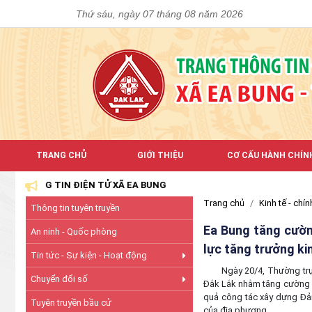
Thứ sáu, ngày 07 tháng 08 năm 2026
TRANG CHỦ
GIỚI THIỆU
CƠ CẤU HÀNH CHÍN
NG TIN ĐIỆN TỬ XÃ EA BUNG
Trang chủ
Kinh tế - chính
Thông tin tuyên truyền
Ea Bung tăng cườn
An ninh - Quốc phòng
lực tăng trưởng ki
Tin tức - Sự kiện - Hoạt động
Ngày 20/4, Thường trực Đ
Chuyển đổi số
Đắk Lắk nhằm tăng cường s
quả công tác xây dựng Đản
Tuyên truyền bầu cử
của địa phương.