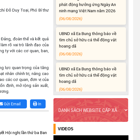
ninh mạng Việt Nam năm 2026
(06/08/2026)
hí Đỗ Duy Toại, Phó Bí thư
UBND xã Ea Bung thông báo về
tìm chủ sở hữu cá thể động vật
hoang dã
Đảng, đoàn thể và kết quả
làm rõ vai trò lãnh đạo của
(06/08/2026)
g ty với các cơ quan, ban,
UBND xã Ea Bung thông báo về
tìm chủ sở hữu cá thể động vật
g lực quan trọng của tăng
hoang dã
ạt nhân chính trị, nâng cao
iao các cơ quan, đơn vị của
(06/08/2026)
ổn định, mở rộng sản xuất,
hương.
Ea Bung đẩy mạnh tuyên truyền
kỷ niệm 96 năm Ngày truyền
Gửi Email
In
thống ngành Tuyên giáo của
Đảng (01/8/1930 – 01/8/2026)
(04/08/2026)
VIDEOS
yết Hội nghị lần thứ ba Ban
Ea Bung tăng cường tuyên truyền