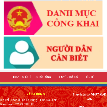
TRANG CHỦ
SƠ ĐỒ CỔNG
CHUYỂN ĐỔI SỐ
LIÊN HỆ
XÃ EA BUNG
Thực hiện bởi
VNPT ĐẮK
LẮK
Địa chỉ: Thôn 3 - Xã Ea Bung - Tỉnh Đăk Lăk
Điện thoại: 02623.688.188