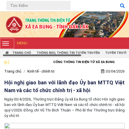
MENU
TRANG CHỦ
THÔNG BÁO, THÔNG TIN TUYÊN TRUYỀN
TUYÊN TRUYỀN
CỔNG THÔNG TIN ĐIỆN TỬ XÃ EA BUNG
Trang chủ
Kinh tế - chính trị
03/04/2026
Hội nghị giao ban với lãnh đạo Ủy ban MTTQ Việt
Nam và các tổ chức chính trị - xã hội
Ngày 03/4/2026, Thường trực Đảng ủy xã Ea Bung tổ chức Hội nghị giao
ban với lãnh đạo Ủy ban MTTQ Việt Nam và các tổ chức chính trị - xã hội
quý I/2026. Đồng chí Vũ Thị Bích Thuận – Phó Bí thư Thường trực Đảng
ủy chủ trì.