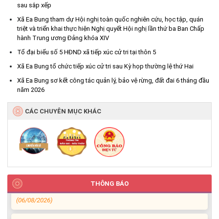
sau sắp xếp
Xã Ea Bung tham dự Hội nghị toàn quốc nghiên cứu, học tập, quán
triệt và triển khai thực hiện Nghị quyết Hội nghị lần thứ ba Ban Chấp
hành Trung ương Đảng khóa XIV
Tổ đại biểu số 5 HĐND xã tiếp xúc cử tri tại thôn 5
Xã Ea Bung tổ chức tiếp xúc cử tri sau Kỳ họp thường lệ thứ Hai
Xã Ea Bung sơ kết công tác quản lý, bảo vệ rừng, đất đai 6 tháng đầu
Xã Ea Bung tổ chức Lễ mít tinh phát động hưởng ứng Ngày An
năm 2026
ninh mạng Việt Nam năm 2026
(06/08/2026)
CÁC CHUYÊN MỤC KHÁC
UBND xã Ea Bung thông báo về tìm chủ sở hữu cá thể động vật
hoang dã
(06/08/2026)
UBND xã Ea Bung thông báo về tìm chủ sở hữu cá thể động vật
hoang dã
THÔNG BÁO
(06/08/2026)
Ea Bung đẩy mạnh tuyên truyền kỷ niệm 96 năm Ngày truyền