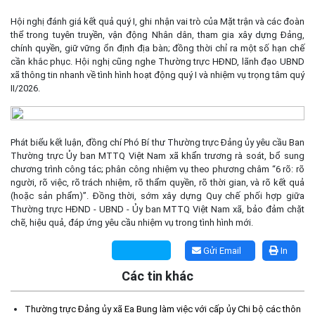
Hội nghị đánh giá kết quả quý I, ghi nhận vai trò của Mặt trận và các đoàn
thể trong tuyên truyền, vận động Nhân dân, tham gia xây dựng Đảng,
chính quyền, giữ vững ổn định địa bàn; đồng thời chỉ ra một số hạn chế
cần khắc phục. Hội nghị cũng nghe Thường trực HĐND, lãnh đạo UBND
xã thông tin nhanh về tình hình hoạt động quý I và nhiệm vụ trọng tâm quý
II/2026.
Phát biểu kết luận, đồng chí Phó Bí thư Thường trực Đảng ủy yêu cầu Ban
Thường trực Ủy ban MTTQ Việt Nam xã khẩn trương rà soát, bổ sung
chương trình công tác; phân công nhiệm vụ theo phương châm “6 rõ: rõ
người, rõ việc, rõ trách nhiệm, rõ thẩm quyền, rõ thời gian, và rõ kết quả
(hoặc sản phẩm)”. Đồng thời, sớm xây dựng Quy chế phối hợp giữa
Thường trực HĐND - UBND - Ủy ban MTTQ Việt Nam xã, bảo đảm chặt
chẽ, hiệu quả, đáp ứng yêu cầu nhiệm vụ trong tình hình mới.
Gửi Email
In
Các tin khác
Thường trực Đảng ủy xã Ea Bung làm việc với cấp ủy Chi bộ các thôn