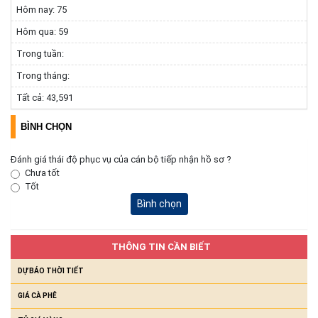
Hôm nay:
75
các thôn sau sắp xếp
(30/07/2026)
Hôm qua:
59
Trong tuần:
Chủ động ứng phó với bão gần biển đông
Trong tháng:
(29/07/2026)
Tất cả:
43,591
BÌNH CHỌN
Đánh giá thái độ phục vụ của cán bộ tiếp nhận hồ sơ ?
Chưa tốt
Tốt
Bình chọn
THÔNG TIN CẦN BIẾT
DỰ BÁO THỜI TIẾT
GIÁ CÀ PHÊ