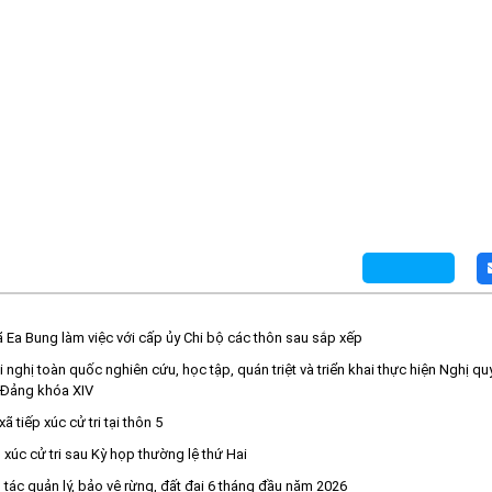
 Ea Bung làm việc với cấp ủy Chi bộ các thôn sau sắp xếp
nghị toàn quốc nghiên cứu, học tập, quán triệt và triển khai thực hiện Nghị qu
 Đảng khóa XIV
 tiếp xúc cử tri tại thôn 5
 xúc cử tri sau Kỳ họp thường lệ thứ Hai
tác quản lý, bảo vệ rừng, đất đai 6 tháng đầu năm 2026