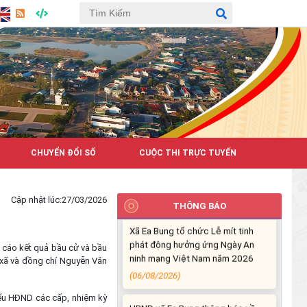
Hưởng ứng cao điểm tuần lễ
truyền thông Lễ hội Sầu riêng
CHUYỂN ĐỔI SỐ
CUỘC THI TRỰC TUYẾN
Đắk Lắk 2026
(07/08/2026)
Cập nhật lúc:
27/03/2026
THÔNG BÁO
Xã Ea Bung tổ chức Lễ mít tinh
phát động hưởng ứng Ngày An
ninh mạng Việt Nam năm 2026
cáo kết quả bầu cử và bầu
(06/08/2026)
 xã và đồng chí Nguyễn Văn
UBND xã Ea Bung thông báo về
ểu HĐND các cấp, nhiệm kỳ
tìm chủ sở hữu cá thể động vật