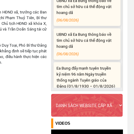
hoang dã
(06/08/2026)
h HĐND xã, trưởng các Ban
chí Phạm Thuỷ Tiên, Bí thư
 Chủ tịch HĐND xã khóa X,
UBND xã Ea Bung thông báo về
ú và Trần Doãn Sáng tái cử
tìm chủ sở hữu cá thể động vật
hoang dã
(06/08/2026)
 Duy Toại, Phó Bí thư Đảng
 khẳng định sẽ tiếp tục phát
ạo, điều hành thực hiện các
Ea Bung đẩy mạnh tuyên truyền
n.
kỷ niệm 96 năm Ngày truyền
thống ngành Tuyên giáo của
Đảng (01/8/1930 – 01/8/2026)
(04/08/2026)
Ea Bung tăng cường tuyên truyền
chủ động ứng phó với mưa lớn,
lốc, sét và các loại hình thiên tai
(04/08/2026)
VIDEOS
UBND xã Ea Bung tăng cường