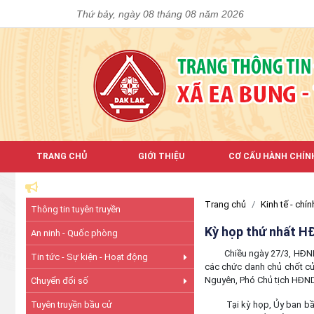
Thứ bảy, ngày 08 tháng 08 năm 2026
TRANG CHỦ
GIỚI THIỆU
CƠ CẤU HÀNH CHÍN
Trang chủ
Kinh tế - chính
Thông tin tuyên truyền
Kỳ họp thứ nhất HĐ
An ninh - Quốc phòng
Chiều ngày 27/3, HĐND xã
Tin tức - Sự kiện - Hoạt động
các chức danh chủ chốt củ
Nguyên, Phó Chủ tịch HĐND
Chuyển đổi số
Tuyên truyền bầu cử
Tại kỳ họp, Ủy ban bầu c