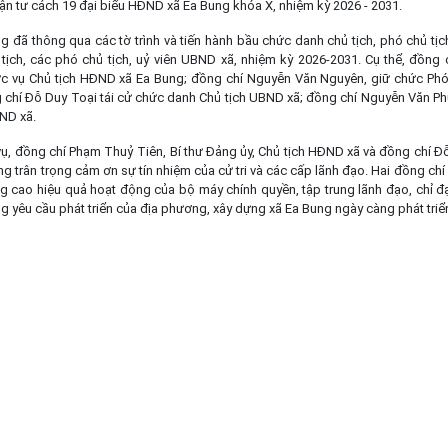
hận tư cách 19 đại biểu HĐND xã Ea Bung khóa X, nhiệm kỳ 2026 - 2031.
thông qua các tờ trình và tiến hành bầu chức danh chủ tịch, phó chủ tịc
ịch, các phó chủ tịch, uỷ viên UBND xã, nhiệm kỳ 2026-2031. Cụ thể, đồng 
c vụ Chủ tịch HĐND xã Ea Bung; đồng chí Nguyễn Văn Nguyên, giữ chức Phó
g chí Đỗ Duy Toại tái cử chức danh Chủ tịch UBND xã; đồng chí Nguyễn Văn Ph
ND xã.
đồng chí Phạm Thuỷ Tiên, Bí thư Đảng ủy, Chủ tịch HĐND xã và đồng chí Đỗ
g trân trọng cảm ơn sự tín nhiệm của cử tri và các cấp lãnh đạo. Hai đồng chí
ng cao hiệu quả hoạt động của bộ máy chính quyền, tập trung lãnh đạo, chỉ đ
g yêu cầu phát triển của địa phương, xây dựng xã Ea Bung ngày càng phát triể