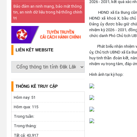
2026 - 2031; kết quả xác n
Bảo đảm an ninh mạng, bảo mật thông
tin, an ninh dữ liệu trong hệ thống chính
HĐND xã Ea Bung cũng đã 
trị
HĐND xã khoá X; bầu chủ t
Đảng ủy được bầu giữ chứ
nhiệm kỳ 2026 - 2031; đồn
chức danh Phó Chủ tịch UB
Phát biểu nhận nhiệm vụ, 
LIÊN KẾT WEBSITE
ủy, Chủ tịch UBND xã Ea Bun
huy tinh thần đoàn kết, nâ
nhiệm vụ trọng tâm, đáp ứn
Hình ảnh tại kỳ họp:
THỐNG KÊ TRUY CẬP
Hôm nay:
51
Hôm qua:
115
Trong tuần:
Trong tháng:
Tất cả:
43,917