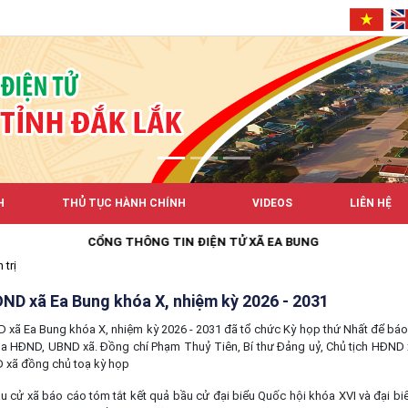
H
THỦ TỤC HÀNH CHÍNH
VIDEOS
LIÊN HỆ
CỔNG THÔNG TIN ĐIỆN TỬ XÃ EA BUNG
 trị
ND xã Ea Bung khóa X, nhiệm kỳ 2026 - 2031
 Ea Bung khóa X, nhiệm kỳ 2026 - 2031 đã tổ chức Kỳ họp thứ Nhất để báo 
a HĐND, UBND xã. Đồng chí Phạm Thuỷ Tiên, Bí thư Đảng uỷ, Chủ tịch HĐND
 xã đồng chủ toạ kỳ họp
ử xã báo cáo tóm tắt kết quả bầu cử đại biểu Quốc hội khóa XVI và đại bi