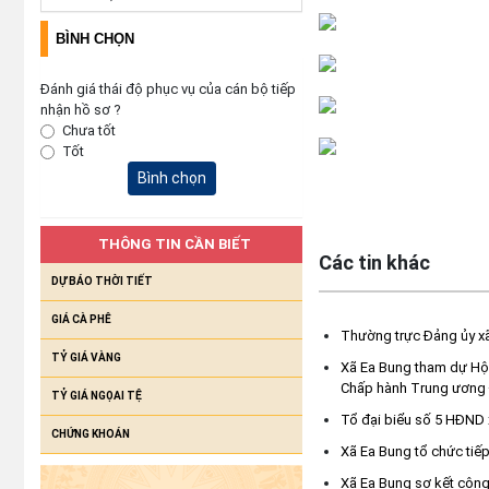
BÌNH CHỌN
Đánh giá thái độ phục vụ của cán bộ tiếp
nhận hồ sơ ?
Chưa tốt
Tốt
Bình chọn
THÔNG TIN CẦN BIẾT
Các tin khác
DỰ BÁO THỜI TIẾT
GIÁ CÀ PHÊ
Thường trực Đảng ủy xã
TỶ GIÁ VÀNG
Xã Ea Bung tham dự Hội 
Chấp hành Trung ương
TỶ GIÁ NGỌAI TỆ
Tổ đại biểu số 5 HĐND xã
CHỨNG KHOÁN
Xã Ea Bung tổ chức tiếp
Xã Ea Bung sơ kết công 