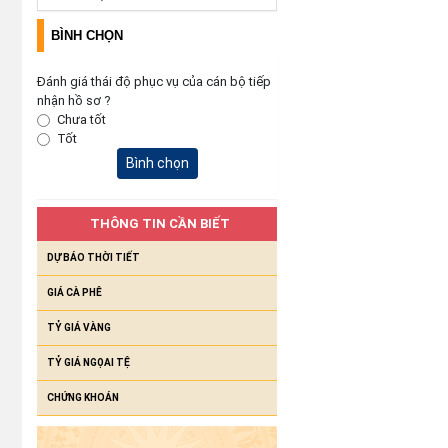
BÌNH CHỌN
Đánh giá thái độ phục vụ của cán bộ tiếp
nhận hồ sơ ?
Chưa tốt
Tốt
Bình chọn
THÔNG TIN CẦN BIẾT
DỰ BÁO THỜI TIẾT
GIÁ CÀ PHÊ
TỶ GIÁ VÀNG
TỶ GIÁ NGỌAI TỆ
CHỨNG KHOÁN