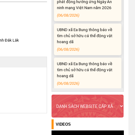
(06/08/2026)
UBND xã Ea Bung thông báo về
tìm chủ sở hữu cá thể động vật
hoang dã
ỉnh Đắk Lắk
(06/08/2026)
UBND xã Ea Bung thông báo về
tìm chủ sở hữu cá thể động vật
hoang dã
(06/08/2026)
Ea Bung đẩy mạnh tuyên truyền
kỷ niệm 96 năm Ngày truyền
thống ngành Tuyên giáo của
Đảng (01/8/1930 – 01/8/2026)
(04/08/2026)
VIDEOS
Ea Bung tăng cường tuyên truyền