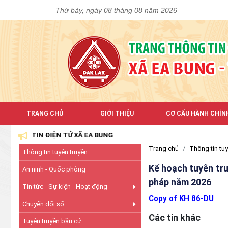
Thứ bảy, ngày 08 tháng 08 năm 2026
TRANG CHỦ
GIỚI THIỆU
CƠ CẤU HÀNH CHÍN
 TIN ĐIỆN TỬ XÃ EA BUNG
Trang chủ
Thông tin tuy
Thông tin tuyên truyền
Kế hoạch tuyên truy
An ninh - Quốc phòng
pháp năm 2026
Tin tức - Sự kiện - Hoạt động
Copy of KH 86-DU
Chuyển đổi số
Các tin khác
Tuyên truyền bầu cử