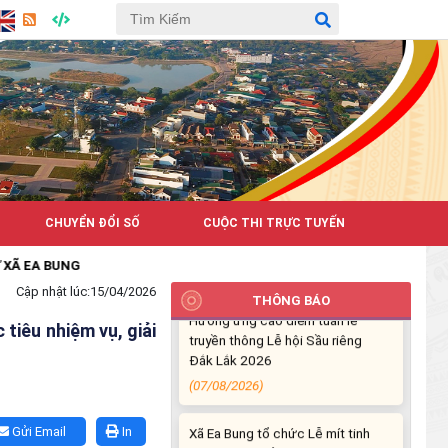
CHUYỂN ĐỔI SỐ
CUỘC THI TRỰC TUYẾN
 BUNG
Cập nhật lúc:
15/04/2026
Hưởng ứng cao điểm tuần lễ
THÔNG BÁO
truyền thông Lễ hội Sầu riêng
 tiêu nhiệm vụ, giải
Đắk Lắk 2026
(07/08/2026)
Xã Ea Bung tổ chức Lễ mít tinh
phát động hưởng ứng Ngày An
Gửi Email
In
ninh mạng Việt Nam năm 2026