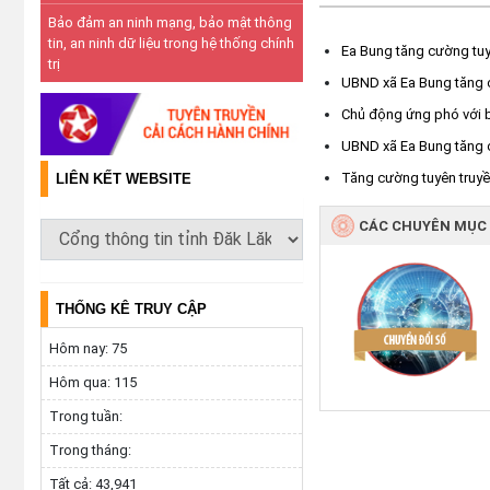
Bảo đảm an ninh mạng, bảo mật thông
tin, an ninh dữ liệu trong hệ thống chính
Ea Bung tăng cường tuyê
trị
UBND xã Ea Bung tăng 
Chủ động ứng phó với 
UBND xã Ea Bung tăng c
Tăng cường tuyên truyề
LIÊN KẾT WEBSITE
CÁC CHUYÊN MỤC
THỐNG KÊ TRUY CẬP
Hôm nay:
75
Hôm qua:
115
Trong tuần:
Trong tháng:
Tất cả:
43,941