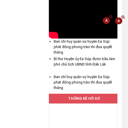
chủ động ứng phó với mưa lớn,
lốc, sét và các loại hình thiên tai
(04/08/2026)
UBND xã Ea Bung tăng cường
công tác phòng, chống thiên tai
năm 2026
Ban chỉ huy quân sự huyện Ea Súp
phát động phong trào thi đua quyết
(04/08/2026)
thắng
Bí thư Huyện ủy Ea Súp được bầu làm
Hưởng ứng Lễ hội Sầu riêng Đắk
phó chủ tịch UBND tỉnh Đắk Lắk
Lắk năm 2026
(04/08/2026)
Ban chỉ huy quân sự huyện Ea Súp
phát động phong trào thi đua quyết
thắng
UBND xã Ea Bung phát động
hưởng ứng Cuộc thi "Gia đình
Bí thư Huyện ủy Ea Súp được bầu làm
chuyển đổi số" tỉnh Đắk Lắk năm
phó chủ tịch UBND tỉnh Đắk Lắk
THỐNG KÊ HỒ SƠ
2026
(03/08/2026)
Thường trực Đảng ủy xã Ea Bung