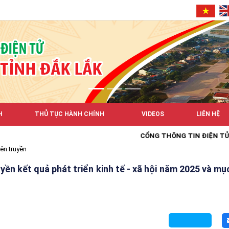
H
THỦ TỤC HÀNH CHÍNH
VIDEOS
LIÊN HỆ
CỔNG THÔNG TIN ĐIỆN TỬ XÃ EA
ên truyền
ền kết quả phát triển kinh tế - xã hội năm 2025 và mục